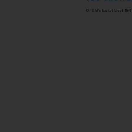
©「KAI’s Bucket L